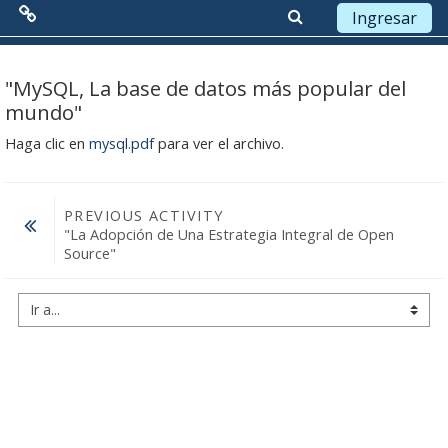
Ingresar
Menú Principal
Saltar a contenido principal
"MySQL, La base de datos más popular del
mundo"
Red de Colaboración
Haga clic en
mysql.pdf
para ver el archivo.
Antecedentes
Objetivos
PREVIOUS ACTIVITY
"La Adopción de Una Estrategia Integral de Open 
Misión
Source" 
Visión
Ir a...
Líneas Estratégicas
Acciones
Organización