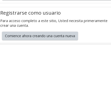
Grupo Promotor
Registrarse como usuario
Participantes
Para acceso completo a este sitio, Usted necesita primeramente
crear una cuenta.
Eventos
Comience ahora creando una cuenta nueva
Seminarios 2026
Junio: 23
Abril: 21
Febrero: 17
Seminarios 2025
Noviembre: 25
Octubre: 21