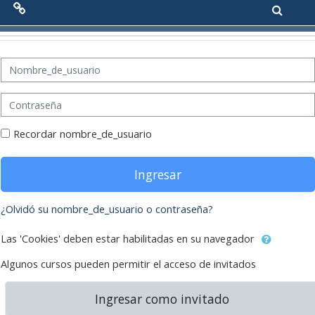
Menú Principal
Saltar a contenido principal
Saltar a crear una nueva cuenta
Nombre_de_usuario
Red de Colaboración
Contraseña
Antecedentes
Recordar nombre_de_usuario
Objetivos
Ingresar
Misión
Visión
¿Olvidó su nombre_de_usuario o contraseña?
Las 'Cookies' deben estar habilitadas en su navegador
Líneas Estratégicas
Algunos cursos pueden permitir el acceso de invitados
Acciones
Ingresar como invitado
Organización