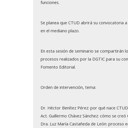
funciones.
Septiembre: 30
Agosto: 17
Se planea que CTUD abrirá su convocatoria a 
Junio: 17
en el mediano plazo.
Mayo: 20
En esta sesión de seminario se compartirán los
Abril: 29
procesos realizados por la DGTIC para su cons
Fomento Editorial.
Abril: 07
Marzo: 25
Orden de intervención, tema:
Febrero: 25
Enero: 21
Dr. Héctor Benítez Pérez: por qué nace CTUD
Act. Guillermo Chávez Sánchez: cómo se cre
Seminarios 2024
Dra. Luz María Castañeda de León: proceso e