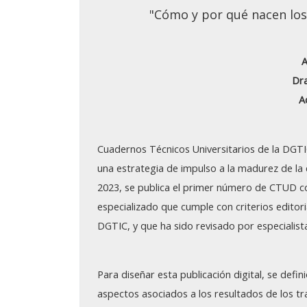
"Cómo y por qué nacen los
Grupo Promotor
Participantes
A
Eventos
Dra
A
Seminarios 2026
Junio: 23
Cuadernos Técnicos Universitarios de la DGTI
Abril: 21
una estrategia de impulso a la madurez de l
2023, se publica el primer número de CTUD c
Febrero: 17
especializado que cumple con criterios editoria
DGTIC, y que ha sido revisado por especialis
Seminarios 2025
Noviembre: 25
Para diseñar esta publicación digital, se def
Octubre: 21
aspectos asociados a los resultados de los tr