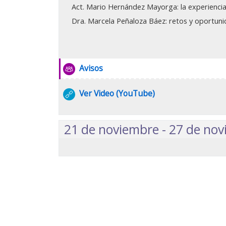
Noviembre: 26
Act. Mario Hernández Mayorga: la experienci
Dra. Marcela Peñaloza Báez: retos y oportu
Octubre: 22
Septiembre: 25
Foro
Avisos
Agosto: 15
URL
Junio: 18
Ver Video (YouTube)
Mayo: 28
21 de noviembre - 27 de no
Seminarios 2023
Noviembre: 21
Octubre: 17
Septiembre: 19