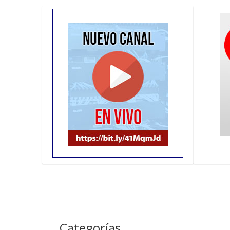
Septiembre: 30
Agosto: 17
Junio: 17
Mayo: 20
Abril: 29
Abril: 07
Marzo: 25
Febrero: 25
Enero: 21
Seminarios 2024
Categorías