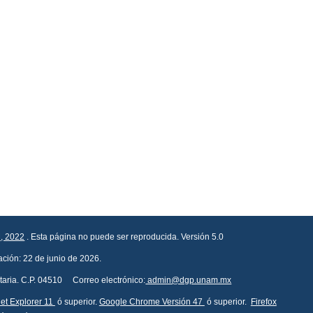
, 2022
. Esta página no puede ser reproducida. Versión 5.0
ación: 22 de junio de 2026.
itaria. C.P. 04510 Correo electrónico:
admin@dgp.unam.mx
net Explorer 11
ó superior.
Google Chrome Versión 47
ó superior.
Firefox