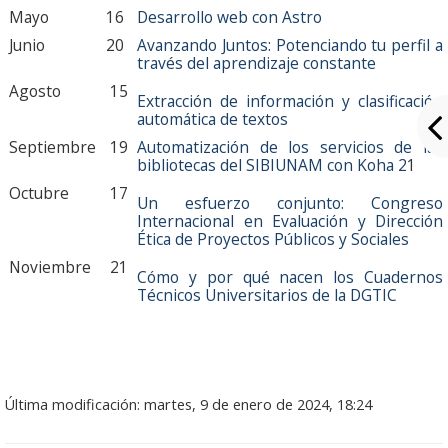
Mayo
16
Desarrollo web con Astro
Grupo Promotor
Junio
20
Avanzando Juntos: Potenciando tu perfil a
través del aprendizaje constante
Participantes
Agosto
15
Extracción de información y clasificación
Eventos
automática de textos
Septiembre
19
Automatización de los servicios de las
Seminarios 2026
bibliotecas del SIBIUNAM con Koha 2
1
Octubre
17
Junio: 23
Un esfuerzo conjunto: Congreso
Internacional en Evaluación y Dirección
Ética de Proyectos Públicos y Sociales
Abril: 21
Noviembre
21
Cómo y por qué nacen los Cuadernos
Febrero: 17
Técnicos Universitarios de la DGTIC
Seminarios 2025
Noviembre: 25
Última modificación: martes, 9 de enero de 2024, 18:24
Octubre: 21