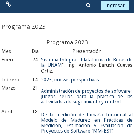
Ingresar
Menú Principal
Saltar a contenido principal
Programa 2023
Red de Colaboración
Programa 2023
Antecedentes
Mes
Día
Presentación
Enero
24
Sistema Integra - Plataforma de Becas de
Objetivos
la UNAM
".
Ing. Antonio Baruch Cuevas
.
Ortiz
Misión
Febrero
14
2023, nuevas perspectivas
Marzo
21
Visión
Administración de proyectos de software:
Juegos serios para la práctica de las
actividades de seguimiento y control
Líneas Estratégicas
Abril
18
De la medición de tamaño funcional al
Acciones
Modelo de Madurez en Prácticas de
Medición, Estimación y Evaluación de
Organización
Proyectos de Software (MM-EST)