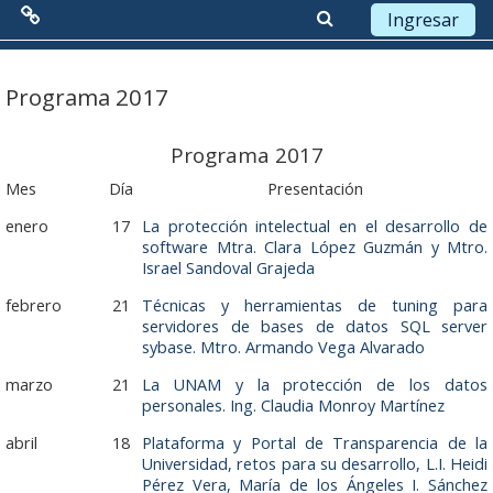
Ingresar
Menú Principal
Saltar a contenido principal
Programa 2017
Red de Colaboración
Programa 2017
Antecedentes
Mes
Día
Presentación
enero
17
La protección intelectual en el desarrollo de
Objetivos
software Mtra. Clara López Guzmán y Mtro.
Israel Sandoval Grajeda
Misión
febrero
21
Técnicas y herramientas de tuning para
Visión
servidores de bases de datos SQL server
sybase.
Mtro. Armando Vega Alvarado
Líneas Estratégicas
marzo
21
La UNAM y la protección de los datos
personales. Ing. Claudia Monroy Martínez
Acciones
abril
18
Plataforma y Portal de Transparencia de la
Universidad, retos para su desarrollo,
L.I. Heidi
Organización
Pérez Vera, María de los Ángeles I. Sánchez