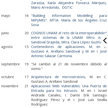
Zarazúa, Karla Alejandra Fonseca Márquez,
Grupo Promotor
Mario Arredondo
,
DGTIC
mayo
16
"Building Information Modelling para
Participantes
MiPyMEs". MTIA.
Mar
ía de los Ángeles Cruz
Sosa
Eventos
junio
20
COGNOS UNAM: el reto de la interoperabilidad
Seminarios 2026
entre sistemas de la UNAM. Mtro.
Israel
Sandoval Grajeda, Mtra.
Clara López Guzmán
.
agosto
15
Contenedores de aplicaciones
.
M. en C.
Junio: 23
Gustavo A. Arellano Sandoval y M. en I. José
Antonio Salazar Carmona
.
Abril: 21
septiembre
19
"Se cambió al
21 de noviembre
debido al
sismo."
Febrero: 17
octubre
17
Arquitectura de microservicios
,
M. en C.
Seminarios 2025
Gustavo A. Arellano Sandoval
noviembre
21
Aplicaciones Web Vulnerables: Una Puerta de
Noviembre: 25
Entrada para los Intrusos
. M. en I. Israel
Andrade Canales, I. Dante Erik Santiago
Rodríguez Pérez y el I. José Luis Sevilla
Octubre: 21
Rodríguez