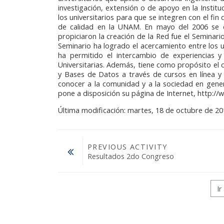
investigación, extensión o de apoyo en la Institu
Grupo Promotor
los universitarios para que se integren con el fin
de calidad en la UNAM. En mayo del 2006 se 
Participantes
propiciaron la creación de la Red fue el Seminar
Seminario ha logrado el acercamiento entre los u
ha permitido el intercambio de experiencias y
Eventos
Universitarias. Además, tiene como propósito el
y Bases de Datos a través de cursos en línea y 
Seminarios 2026
conocer a la comunidad y a la sociedad en gener
pone a disposición su página de Internet, http:/
Junio: 23
Última modificación: martes, 18 de octubre de 20
Abril: 21
Febrero: 17
PREVIOUS ACTIVITY
Resultados 2do Congreso
Seminarios 2025
Ir a...
Noviembre: 25
Octubre: 21