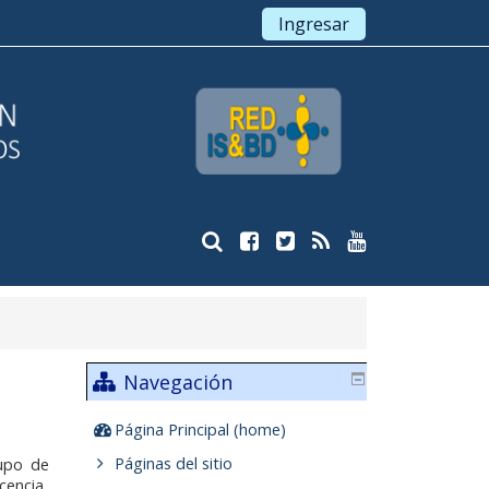
Ingresar
Navegación
Página Principal (home)
Páginas del sitio
upo de
cencia,