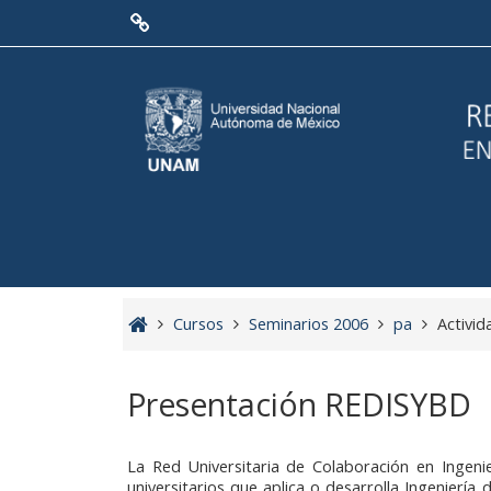
Saltar a contenido principal
Menú Principal
Red de Colaboración
Antecedentes
Objetivos
Misión
Visión
Cursos
Seminarios 2006
pa
Activid
Líneas Estratégicas
Presentación REDISYBD
Acciones
La Red Universitaria de Colaboración en Inge
Organización
universitarios que aplica o desarrolla Ingenier