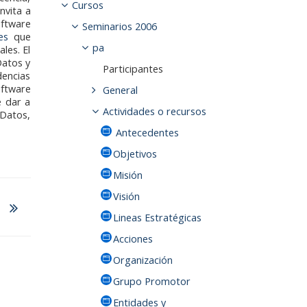
Cursos
invita a
oftware
Seminarios 2006
es
que
pa
les. El
Datos y
Participantes
dencias
oftware
General
e dar a
Actividades o recursos
 Datos,
Antecedentes
Objetivos
Misión
Visión
Lineas Estratégicas
Acciones
Organización
Grupo Promotor
Entidades y