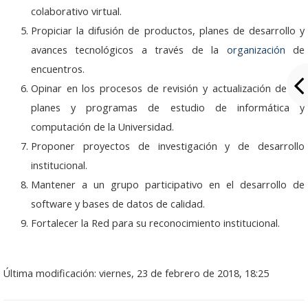
colaborativo virtual.
Grupo Promotor
Propiciar la difusión de productos, planes de desarrollo y
Participantes
avances tecnológicos a través de la
organización
de
encuentros.
Eventos
Opinar en los procesos de revisión y actualización de los
Seminarios 2026
planes y programas de estudio de informática y
computación de la Universidad.
Junio: 23
Proponer proyectos de investigación y de desarrollo
institucional.
Abril: 21
Mantener a un grupo participativo en el desarrollo de
Febrero: 17
software y bases de datos de calidad.
Fortalecer la Red para su reconocimiento institucional.
Seminarios 2025
Noviembre: 25
Última modificación: viernes, 23 de febrero de 2018, 18:25
Octubre: 21