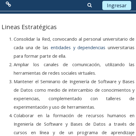
Ingresar
Menú Principal
Saltar a contenido principal
Lineas Estratégicas
Red de Colaboración
Consolidar la Red, convocando al personal universitario de
cada una de las
entidades y dependencias
universitarias
Antecedentes
para formar parte de ella.
Objetivos
Ampliar los canales de comunicación, utilizando las
herramientas de redes sociales virtuales.
Misión
Mantener el Seminario de Ingeniería de Software y Bases
Visión
de Datos como medio de intercambio de conocimientos y
experiencias, complementado con talleres de
Líneas Estratégicas
experimentación y uso de herramientas.
Colaborar en la formación de recursos humanos en
Acciones
Ingeniería de Software y Bases de Datos a través de
Organización
cursos en línea y de un programa de aprendizaje