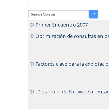
Grupo Promotor
Search Courses
Ir
Participantes
Primer Encuentro 2007
Eventos
Optimización de consultas en b
Seminarios 2026
Junio: 23
Abril: 21
Factores clave para la explotaci
Febrero: 17
Seminarios 2025
“Desarrollo de Software orienta
Noviembre: 25
Octubre: 21