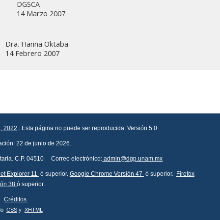
DGSCA
14 Marzo 2007
Dra. Hanna Oktaba
14 Febrero 2007
, 2022
. Esta página no puede ser reproducida. Versión 5.0
ación: 22 de junio de 2026.
itaria. C.P. 04510 Correo electrónico:
admin@dgp.unam.mx
net Explorer 11
ó superior.
Google Chrome Versión 47
ó superior.
Firefox
ión 38
ó superior.
Créditos
do
CSS
y
XHTML