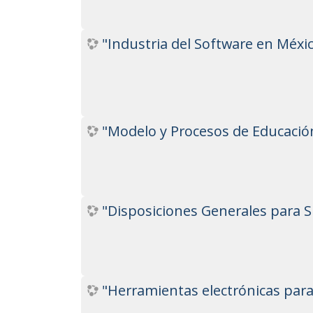
Septiembre: 30
"Industria del Software en Méxi
Agosto: 17
Junio: 17
Mayo: 20
"Modelo y Procesos de Educación
Abril: 29
Abril: 07
Marzo: 25
"Disposiciones Generales para S
Febrero: 25
Enero: 21
Seminarios 2024
"Herramientas electrónicas para 