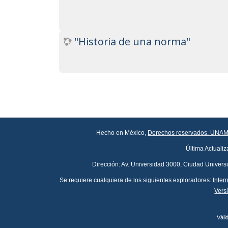
Noviembre: 26
Octubre: 22
"Historia de una norma"
Septiembre: 25
Agosto: 15
Junio: 18
Mayo: 28
Hecho en México,
Derechos reservados. UNAM
Seminarios 2023
Última Actualiz
Noviembre: 21
Dirección: Av. Universidad 3000, Ciudad Univers
Se requiere cualquiera de los siguientes exploradores:
Inter
Octubre: 17
Vers
Septiembre: 19
Váli