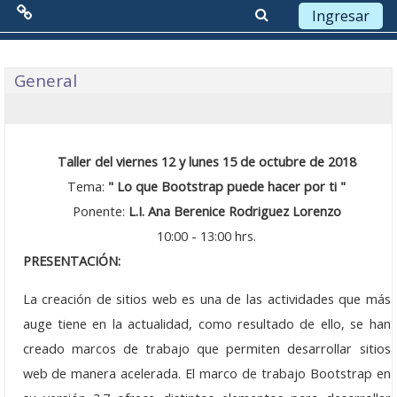
Ingresar
Menú Principal
Saltar a contenido principal
Diagrama semanal
General
Red de Colaboración
Antecedentes
Taller del viernes 12 y lunes 15 de octubre de 2018
Objetivos
Tema:
"
Lo que Bootstrap puede hacer por ti "
Ponente:
L.I. Ana Berenice Rodriguez Lorenzo
Misión
10:00 - 13:00 hrs.
PRESENTACIÓN:
Visión
La creación de sitios web es una de las actividades que más
Líneas Estratégicas
auge tiene en la actualidad, como resultado de ello, se han
Acciones
creado marcos de trabajo que permiten desarrollar sitios
web de manera acelerada. El marco de trabajo Bootstrap en
Organización