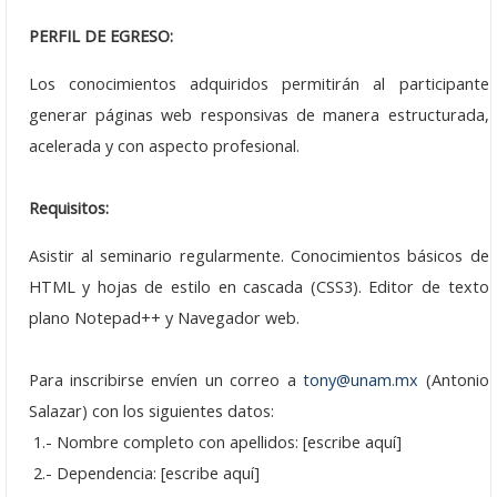
Agosto: 15
PERFIL DE EGRESO:
Junio: 20
Los conocimientos adquiridos permitirán al participante
Mayo: 16
generar páginas web responsivas de manera estructurada,
Abril: 18
acelerada y con aspecto profesional.
Marzo: 21
Requisitos:
Febrero: 14
Asistir al seminario regularmente. Conocimientos básicos de
HTML y hojas de estilo en cascada (CSS3). Editor de texto
Enero: 24
plano Notepad++ y Navegador web.
Histórico
Para inscribirse envíen un correo a
tony@unam.mx
(Antonio
Seminarios
Salazar) con los siguientes datos:
Seminarios 2024
1.- Nombre completo con apellidos: [escribe aquí]
2.- Dependencia: [escribe aquí]
Seminarios 2023