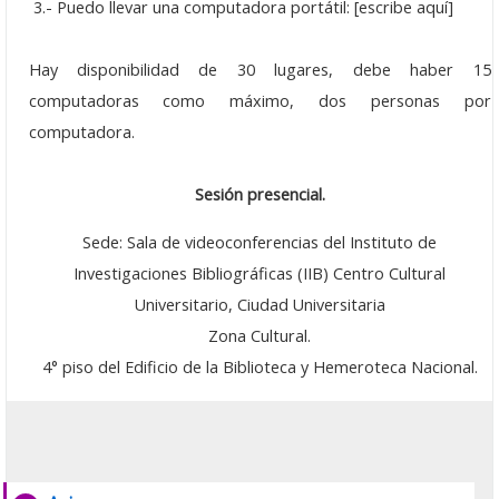
3.- Puedo llevar una computadora portátil: [escribe aquí]
Seminarios 2022
Hay disponibilidad de 30 lugares, debe haber 15
Seminarios 2021
computadoras como máximo, dos personas por
computadora.
Seminarios 2020
Seminarios 2019
Sesión presencial
.
Seminarios 2018
Sede: Sala de videoconferencias del Instituto de
Investigaciones Bibliográficas (IIB) Centro Cultural
Seminarios 2017
Universitario, Ciudad Universitaria
Seminarios 2016
Zona Cultural.
4° piso del Edificio de la Biblioteca y Hemeroteca Nacional.
Seminarios 2015
Seminarios 2014
Seminarios 2013