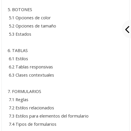
Noviembre: 26
5. BOTONES
Octubre: 22
5.1 Opciones de color
5.2 Opciones de tamaño
Septiembre: 25
5.3 Estados
Agosto: 15
6. TABLAS
Junio: 18
6.1 Estilos
Mayo: 28
6.2 Tablas responsivas
6.3 Clases contextuales
Seminarios 2023
7. FORMULARIOS
Noviembre: 21
7.1 Reglas
Octubre: 17
7.2 Estilos relacionados
7.3 Estilos para elementos del formulario
Septiembre: 19
7.4 Tipos de formularios