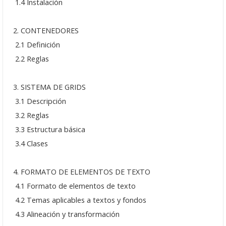
1.4 Instalación
Septiembre: 30
Agosto: 17
2. CONTENEDORES
2.1 Definición
Junio: 17
2.2 Reglas
Mayo: 20
3. SISTEMA DE GRIDS
Abril: 29
3.1 Descripción
3.2 Reglas
Abril: 07
3.3 Estructura básica
Marzo: 25
3.4 Clases
Febrero: 25
4. FORMATO DE ELEMENTOS DE TEXTO
Enero: 21
4.1 Formato de elementos de texto
4.2 Temas aplicables a textos y fondos
Seminarios 2024
4.3 Alineación y transformación