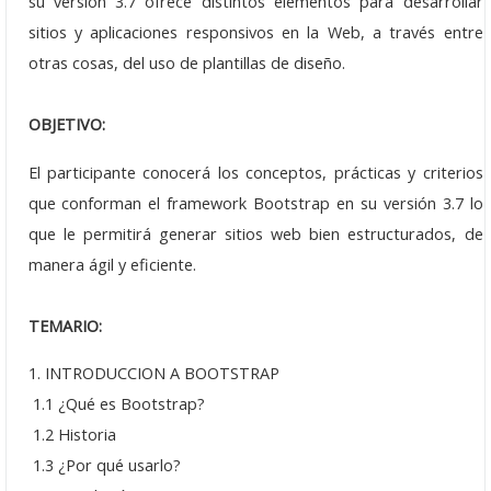
su versión 3.7 ofrece distintos elementos para desarrollar
Grupo Promotor
sitios y aplicaciones responsivos en la Web, a través entre
otras cosas, del uso de plantillas de diseño.
Participantes
Eventos
OBJETIVO:
Seminarios 2026
El participante conocerá los conceptos, prácticas y criterios
que conforman el framework Bootstrap en su versión 3.7 lo
Junio: 23
que le permitirá generar sitios web bien estructurados, de
manera ágil y eficiente.
Abril: 21
Febrero: 17
TEMARIO:
Seminarios 2025
1. INTRODUCCION A BOOTSTRAP
1.1 ¿Qué es Bootstrap?
Noviembre: 25
1.2 Historia
Octubre: 21
1.3 ¿Por qué usarlo?