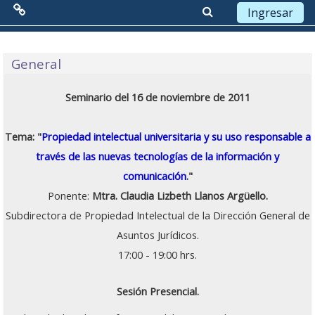
Ingresar
Menú Principal
Saltar a contenido principal
Diagrama semanal
General
Red de Colaboración
Seminario del 16 de noviembre de 2011
Antecedentes
Tema:
"
Propiedad intelectual universitaria y su uso responsable a
Objetivos
través de las nuevas tecnologías de la información y
comunicación
.
"
Misión
Ponente:
Mtra. Claudia Lizbeth Llanos Argüello.
Visión
Subdirectora de Propiedad Intelectual de la Dirección General de
Asuntos Jurídicos.
Líneas Estratégicas
17:00 - 19:00 hrs.
Acciones
Sesión Presencial
.
Organización