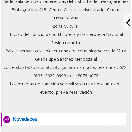
Sede: Sala de videoconferencias del Instituto de Investigaciones
Grupo Promotor
Bibliográficas (IIB) Centro Cultural Universitario, Ciudad
Universitaria
Participantes
Zona Cultural.
Eventos
4° piso del Edificio de la Biblioteca y Hemeroteca Nacional.
Sesión remota.
Seminarios 2026
Para reservar o establecer conexión comunicarse con la Mtra.
Junio: 23
Guadalupe Sánchez Mendoza al
correo:
lupita@biblional.bibliog.unam.mx
o a los teléfonos 5622-
Abril: 21
6833, 5622-6999 ext. 48673 ó672.
Las pruebas de conexión se realizaran una hora antes del
Febrero: 17
evento, previa reservación
Seminarios 2025
Noviembre: 25
Foro
Novedades
Octubre: 21