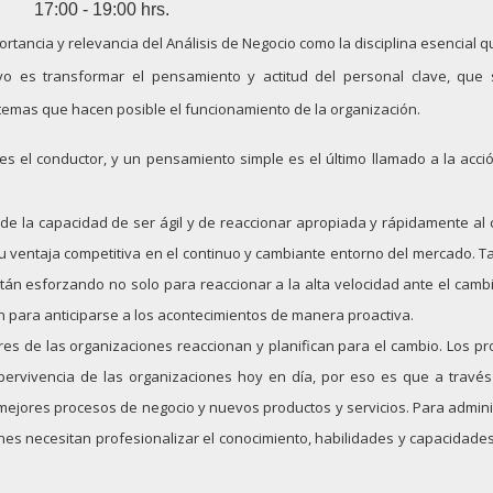
17:00 - 19:00 hrs.
ortancia y relevancia del Análisis de Negocio como la disciplina esencial 
o es transformar el pensamiento y actitud del personal clave, que 
stemas que hacen posible el funcionamiento de la organización.
es el conductor, y un pensamiento simple es el último llamado a la acció
de la capacidad de ser ágil y de reaccionar apropiada y rápidamente al 
u ventaja competitiva en el continuo y cambiante entorno del mercado. Ta
tán esforzando no solo para reaccionar a la alta velocidad ante el cambi
én para anticiparse a los acontecimientos de manera proactiva.
res de las organizaciones reaccionan y planifican para el cambio. Los pr
pervivencia de las organizaciones hoy en día, por eso es que a través
ejores procesos de negocio y nuevos productos y servicios. Para adminis
nes necesitan profesionalizar el conocimiento, habilidades y capacidades