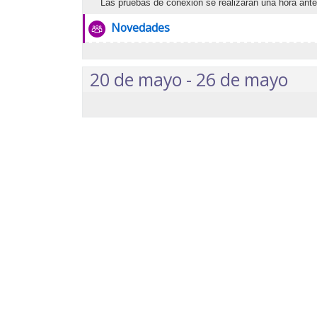
Agosto: 15
Las pruebas de conexión se realizaran una hora ante
Foro
Novedades
Junio: 20
Mayo: 16
20 de mayo - 26 de mayo
Abril: 18
Marzo: 21
Febrero: 14
Enero: 24
Histórico
Seminarios
Seminarios 2024
Seminarios 2023