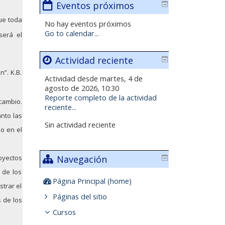
Eventos próximos
que toda
No hay eventos próximos
Go to calendar...
será el
Actividad reciente
n”. K.B.
Actividad desde martes, 4 de
agosto de 2026, 10:30
Reporte completo de la actividad
cambio.
reciente...
nto las
Sin actividad reciente
o en el
Navegación
oyectos
 de los
Página Principal (home)
trar el
Páginas del sitio
 de los
Cursos