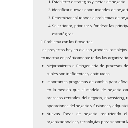
Establecer estrategias y metas de negocio.
Septiembre: 30
Identificar nuevas oportunidades de negoci
Agosto: 17
Determinar soluciones a problemas de nego
Seleccionar, priorizar y fondear las princi
Junio: 17
estratégicas.
El Problema con los Proyectos:
Mayo: 20
Los proyectos hoy en día son grandes, complejos y
Abril: 29
en marcha en prácticamente todas las organizacio
Mejoramiento o Reingeniería de procesos de
Abril: 07
cuales son ineficientes y anticuados.
Marzo: 25
Importantes programas de cambio para afinar
en la medida que el modelo de negocio camb
Febrero: 25
procesos centrales del negocio, downsizing, r
Enero: 21
operaciones del negocio y fusiones y adquisic
Nuevas líneas de negocio requiriendo e
Seminarios 2024
organizacionales y tecnologías para soportar 