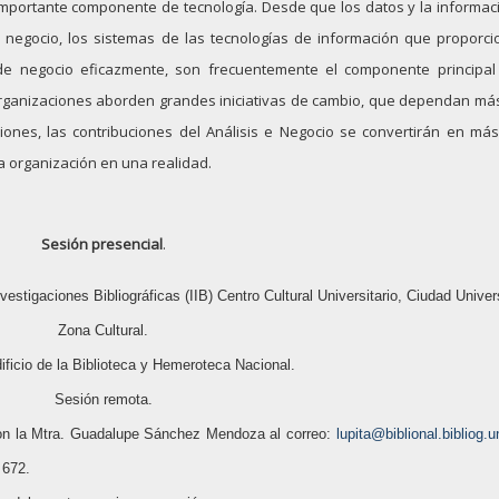
mportante componente de tecnología. Desde que los datos y la informac
 negocio, los sistemas de las tecnologías de información que proporci
de negocio eficazmente, son frecuentemente el componente principal
organizaciones aborden grandes iniciativas de cambio, que dependan má
iones, las contribuciones del Análisis e Negocio se convertirán en má
la organización en una realidad.
Sesión presencial
.
estigaciones Bibliográficas (IIB) Centro Cultural Universitario, Ciudad Univers
Zona Cultural.
dificio de la Biblioteca y Hemeroteca Nacional.
Sesión remota.
con la Mtra. Guadalupe Sánchez Mendoza al correo:
lupita@biblional.bibliog
 672.