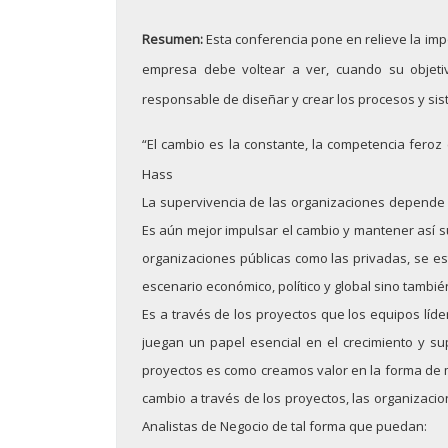
Grupo Promotor
Resumen:
Esta conferencia pone en relieve la imp
Participantes
empresa debe voltear a ver, cuando su objetiv
responsable de diseñar y crear los procesos y si
Eventos
“El cambio es la constante, la competencia feroz 
Seminarios 2026
Hass
Junio: 23
La supervivencia de las organizaciones depende 
Es aún mejor impulsar el cambio y mantener así s
Abril: 21
organizaciones públicas como las privadas, se es
escenario económico, político y global sino tambi
Febrero: 17
Es a través de los proyectos que los equipos líde
Seminarios 2025
juegan un papel esencial en el crecimiento y su
proyectos es como creamos valor en la forma de m
Noviembre: 25
cambio a través de los proyectos, las organizacio
Octubre: 21
Analistas de Negocio de tal forma que puedan: