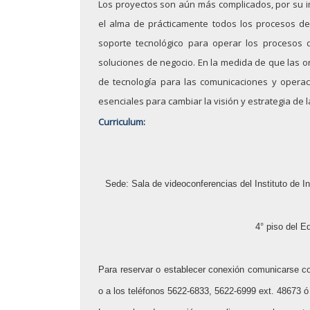
Los proyectos son aún más complicados, por su i
Noviembre: 26
el alma de prácticamente todos los procesos de
Octubre: 22
soporte tecnológico para operar los procesos 
soluciones de negocio. En la medida de que las 
Septiembre: 25
de tecnología para las comunicaciones y operac
Agosto: 15
esenciales para cambiar la visión y estrategia de 
Curriculum:
Junio: 18
Mayo: 28
Sede: Sala de videoconferencias del Instituto de Inv
Seminarios 2023
Noviembre: 21
4° piso del E
Octubre: 17
Para reservar o establecer conexión comunicarse 
Septiembre: 19
o a los teléfonos 5622-6833, 5622-6999 ext. 48673 ó