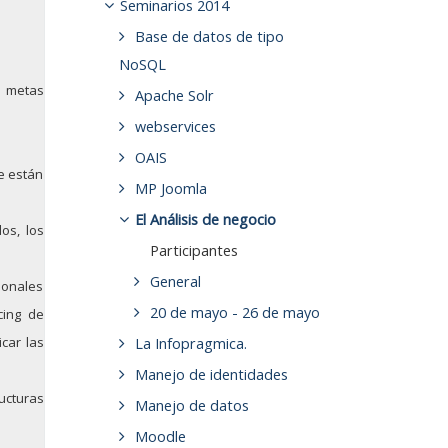
Seminarios 2014
Base de datos de tipo
NoSQL
as metas
Apache Solr
webservices
OAIS
ue están
MP Joomla
El Análisis de negocio
os, los
Participantes
General
ionales
20 de mayo - 26 de mayo
cing de
icar las
La Infopragmica.
Manejo de identidades
cturas
Manejo de datos
Moodle