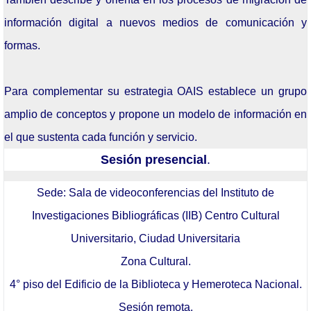
Agosto: 15
información digital a nuevos medios de comunicación y
Junio: 20
formas.
Mayo: 16
Abril: 18
Para complementar su estrategia OAIS establece un grupo
amplio de conceptos y propone un modelo de información en
Marzo: 21
el que sustenta cada función y servicio.
Febrero: 14
Sesión presencial
.
Enero: 24
Sede: Sala de videoconferencias del Instituto de
Histórico
Investigaciones Bibliográficas (IIB) Centro Cultural
Universitario, Ciudad Universitaria
Seminarios
Zona Cultural.
Seminarios 2024
4° piso del Edificio de la Biblioteca y Hemeroteca Nacional.
Seminarios 2023
Sesión remota.