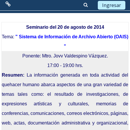
Ingresar
Menú Principal
Saltar a contenido principal
Diagrama semanal
General
Seminario del 20 de agosto de 2014
Red de Colaboración
Tema:
"
Sistema de Información de Archivo Abierto (OAIS)
"
Antecedentes
Ponente:
Mtro. Jovv Valdespino Vázquez.
Objetivos
17:00 - 19:00 hrs.
Misión
Resumen:
La información generada en toda actividad del
quehacer humano abarca aspectos de una gran variedad de
Visión
temas tales como: el resultado de investigaciones, de
Líneas Estratégicas
expresiones artísticas y culturales, memorias de
Acciones
conferencias, comunicaciones, correos electrónicos, páginas,
web, actas, documentación administrativa y organizacional,
Organización