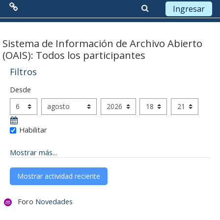
Ingresar
Menú Principal
Saltar a contenido principal
Sistema de Información de Archivo Abierto
(OAIS): Todos los participantes
Red de Colaboración
Filtros
Antecedentes
Desde
Desde
Objetivos
Día
Mes
Año
Hora
Minuto
Misión
Habilitar
Visión
Mostrar más...
Líneas Estratégicas
Acciones
Foro
Novedades
Organización