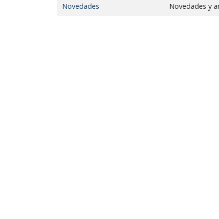
Novedades
Novedades y a
Grupo Promotor
Participantes
Eventos
Seminarios 2026
Junio: 23
Abril: 21
Febrero: 17
Seminarios 2025
Noviembre: 25
Octubre: 21