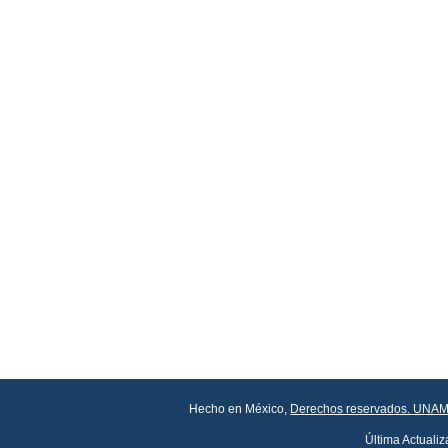
Noviembre: 26
Octubre: 22
Septiembre: 25
Agosto: 15
Junio: 18
Mayo: 28
Seminarios 2023
Noviembre: 21
Octubre: 17
Septiembre: 19
Hecho en México,
Derechos reservados. UNAM
Última Actualiz