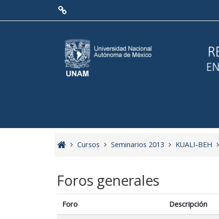
Saltar a contenido principal
Menú Principal
Red de Colaboración
Antecedentes
Objetivos
Misión
Visión
Cursos
Seminarios 2013
KUALI-BEH
Líneas Estratégicas
Foros generales
Acciones
Foro
Descripción
Organización