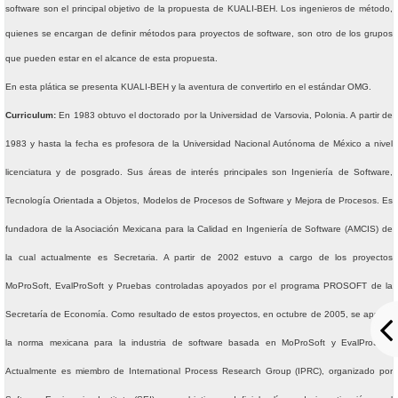
software son el principal objetivo de la propuesta de KUALI-BEH. Los ingenieros de método,
Grupo Promotor
quienes se encargan de definir métodos para proyectos de software, son otro de los grupos
Participantes
que pueden estar en el alcance de esta propuesta.
En esta plática se presenta KUALI-BEH y la aventura de convertirlo en el estándar OMG.
Eventos
Curriculum:
En 1983 obtuvo el doctorado por la Universidad de Varsovia, Polonia. A partir de
Seminarios 2026
1983 y hasta la fecha es profesora de la Universidad Nacional Autónoma de México a nivel
licenciatura y de posgrado. Sus áreas de interés principales son Ingeniería de Software,
Junio: 23
Tecnología Orientada a Objetos, Modelos de Procesos de Software y Mejora de Procesos. Es
Abril: 21
fundadora de la Asociación Mexicana para la Calidad en Ingeniería de Software (AMCIS) de
Febrero: 17
la cual actualmente es Secretaria. A partir de 2002 estuvo a cargo de los proyectos
MoProSoft, EvalProSoft y Pruebas controladas apoyados por el programa PROSOFT de la
Seminarios 2025
Secretaría de Economía. Como resultado de estos proyectos, en octubre de 2005, se aprobó
Noviembre: 25
la norma mexicana para la industria de software basada en MoProSoft y EvalProSoft.
Octubre: 21
Actualmente es miembro de International Process Research Group (IPRC), organizado por