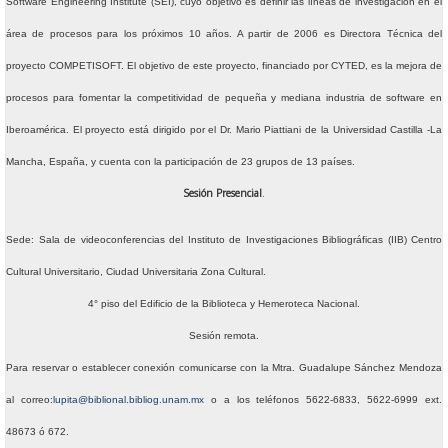
Software Engineering Institute (SEI), cuyo objetivo es definir las líneas de investigación en el
Septiembre: 30
área de procesos para los próximos 10 años. A partir de 2006 es Directora Técnica del
Agosto: 17
proyecto COMPETISOFT. El objetivo de este proyecto, financiado por CYTED, es la mejora de
procesos para fomentar la competitividad de pequeña y mediana industria de software en
Junio: 17
Iberoamérica. El proyecto está dirigido por el Dr. Mario Piattiani de la Universidad Castilla -La
Mayo: 20
Mancha, España, y cuenta con la participación de 23 grupos de 13 países.
Abril: 29
Sesión Presencial
.
Abril: 07
Sede: Sala de videoconferencias del Instituto de Investigaciones Bibliográficas (IIB) Centro
Cultural Universitario, Ciudad Universitaria
Zona Cultural.
Marzo: 25
4° piso del Edificio de la Biblioteca y Hemeroteca Nacional.
Febrero: 25
Sesión remota.
Enero: 21
Para reservar o establecer conexión comunicarse con la Mtra. Guadalupe Sánchez Mendoza
al correo:
lupita@biblional.bibliog.unam.mx
o a los teléfonos 5622-6833, 5622-6999 ext.
Seminarios 2024
48673 ó 672.