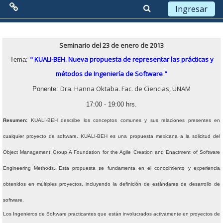
Ingresar
Menú Principal
Saltar a contenido principal
Diagrama semanal
General
Seminario del 23 de enero de 2013
Red de Colaboración
"
KUALI-BEH. Nueva propuesta de representar las prácticas y
Tema:
métodos de Ingeniería de Software "
Antecedentes
Dra. Hanna Oktaba. Fac. de Ciencias, UNAM
Ponente:
Objetivos
17:00 - 19:00 hrs.
Resumen:
KUALI-BEH describe los conceptos comunes y sus relaciones presentes en
Misión
cualquier proyecto de software. KUALI-BEH es una propuesta mexicana a la solicitud del
Visión
Object Management Group A Foundation for the Agile Creation and Enactment of Software
Líneas Estratégicas
Engineering Methods. Esta propuesta se fundamenta en el conocimiento y experiencia
obtenidos en múltiples proyectos, incluyendo la definición de estándares de desarrollo de
Acciones
software.
Organización
Los Ingenieros de Software practicantes que están involucrados activamente en proyectos de