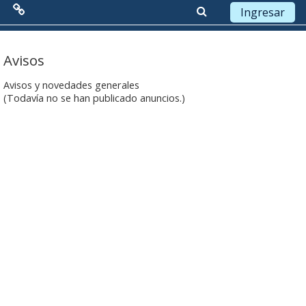
Ingresar
Menú Principal
Saltar a contenido principal
Avisos
Red de Colaboración
Avisos y novedades generales
(Todavía no se han publicado anuncios.)
Antecedentes
Objetivos
Misión
Visión
Líneas Estratégicas
Acciones
Organización