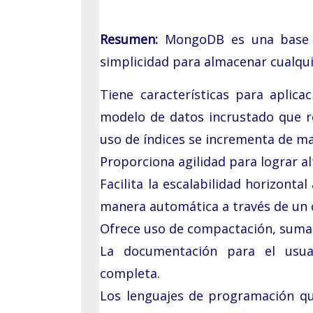
Grupo Promotor
Resumen:
MongoDB es una base d
Participantes
simplicidad para almacenar cualqui
Eventos
Tiene características para aplic
Seminarios 2026
modelo de datos incrustado que re
uso de índices se incrementa de man
Junio: 23
Proporciona agilidad para lograr al
Abril: 21
Facilita la escalabilidad horizont
Febrero: 17
manera automática a través de un 
Ofrece uso de compactación, sumari
Seminarios 2025
La documentación para el usua
Noviembre: 25
completa.
Octubre: 21
Los lenguajes de programación que 