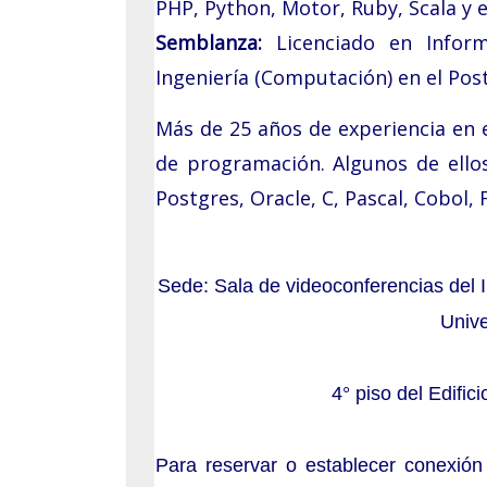
PHP, Python, Motor, Ruby, Scala y 
Septiembre: 30
Semblanza:
Licenciado en Infor
Agosto: 17
Ingeniería (Computación) en el Po
Junio: 17
Más de 25 años de experiencia en 
Mayo: 20
de programación. Algunos de ellos 
Postgres, Oracle, C, Pascal, Cobol, 
Abril: 29
Abril: 07
Sede: Sala de videoconferencias del In
Marzo: 25
Unive
Febrero: 25
4° piso del Edific
Enero: 21
Seminarios 2024
Para reservar o establecer conexió