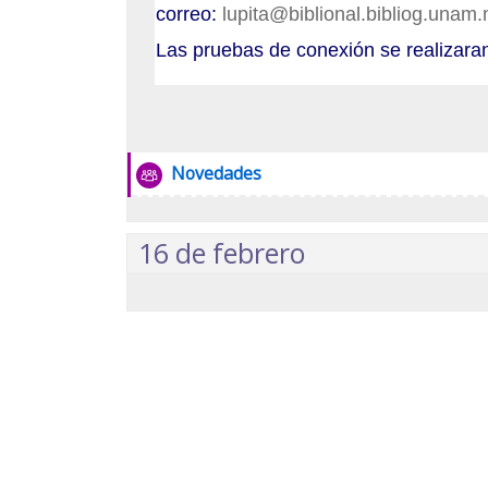
Noviembre: 26
correo:
lupita@biblional.bibliog.unam
Las pruebas de conexión se realizaran
Octubre: 22
Septiembre: 25
Agosto: 15
Foro
Novedades
Junio: 18
16 de febrero
Mayo: 28
Seminarios 2023
Noviembre: 21
Octubre: 17
Septiembre: 19