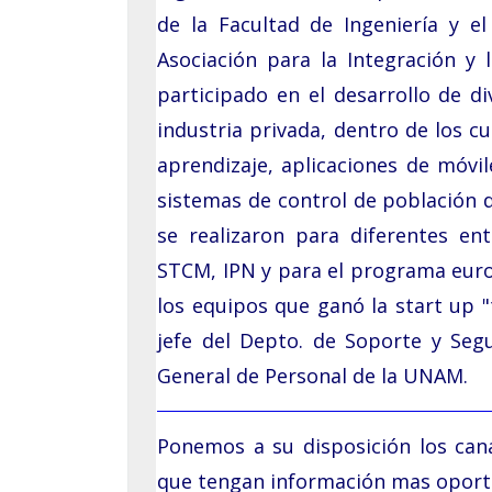
Septiembre: 30
de la Facultad de Ingeniería y e
Asociación para la Integración y
Agosto: 17
participado en el desarrollo de 
Junio: 17
industria privada, dentro de los c
Mayo: 20
aprendizaje, aplicaciones de móv
sistemas de control de población d
Abril: 29
se realizaron para diferentes 
Abril: 07
STCM, IPN y para el programa eur
los equipos que ganó la start up "
Marzo: 25
jefe del Depto. de Soporte y Seg
Febrero: 25
General de Personal de la UNAM
.
Enero: 21
Ponemos a su disposición los can
Seminarios 2024
que tengan información mas oportu