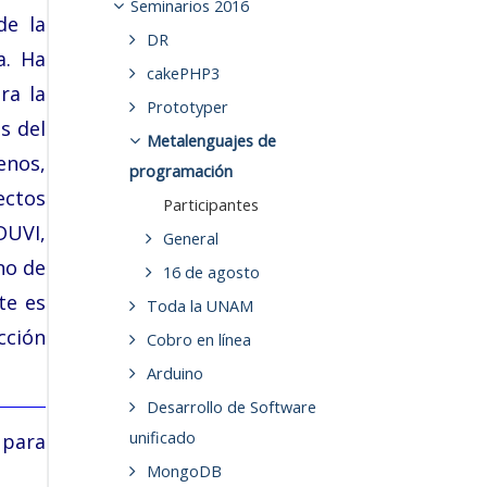
Seminarios 2016
de la
DR
a. Ha
cakePHP3
ra la
Prototyper
s del
Metalenguajes de
enos,
programación
ectos
Participantes
DUVI,
General
no de
16 de agosto
te es
Toda la UNAM
cción
Cobro en línea
Arduino
Desarrollo de Software
unificado
m
para
MongoDB