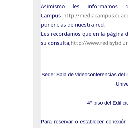
Noviembre: 26
Asimismo les informamos
Campus
http://mediacampus.cua
Octubre: 22
ponencias de nuestra red.
Septiembre: 25
Les recordamos que en la página d
Agosto: 15
su consulta,
http://www.redisybd.u
Junio: 18
Mayo: 28
Sede: Sala de videoconferencias del In
Seminarios 2023
Unive
Noviembre: 21
Octubre: 17
4° piso del Edific
Septiembre: 19
Para reservar o establecer conexió