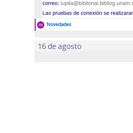
Agosto: 15
correo:
lupita@biblional.bibliog.unam
Junio: 20
Las pruebas de conexión se realizaran
Foro
Novedades
Mayo: 16
Abril: 18
16 de agosto
Marzo: 21
Febrero: 14
Enero: 24
Histórico
Seminarios
Seminarios 2024
Seminarios 2023