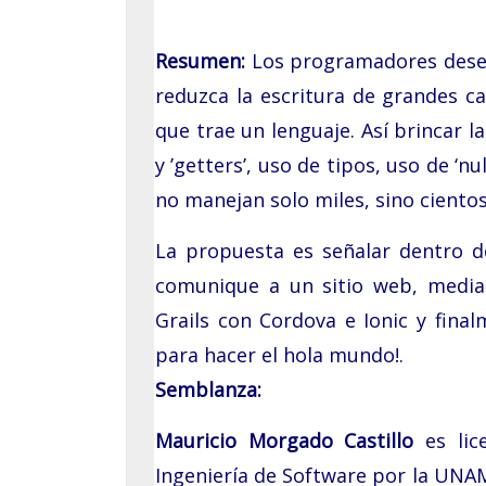
Grupo Promotor
Resumen:
Los programadores desea
Participantes
reduzca la escritura de grandes ca
Eventos
que trae un lenguaje. Así brincar l
y ’getters’, uso de tipos, uso de ‘n
Seminarios 2026
no manejan solo miles, sino cientos
Junio: 23
La propuesta es señalar dentro d
Abril: 21
comunique a un sitio web, median
Febrero: 17
Grails con Cordova e Ionic y fin
para hacer el hola mundo!.
Seminarios 2025
Semblanza:
Noviembre: 25
Mauricio Morgado Castillo
es lic
Octubre: 21
Ingeniería de Software por la UNAM