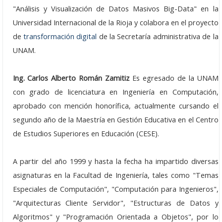
"Análisis y Visualización de Datos Masivos Big-Data" en la
Seminarios 2022
Universidad Internacional de la Rioja y colabora en el proyecto
de
transformación digital
de la Secretaría administrativa de la
Seminarios 2021
UNAM.
Seminarios 2020
Ing. Carlos Alberto Román Zamitiz
Es egresado de la UNAM
Seminarios 2019
con grado de licenciatura en Ingeniería en Computación,
Seminarios 2018
aprobado con mención honorífica, actualmente cursando el
segundo año de la Maestría en Gestión Educativa en el Centro
Seminarios 2017
de Estudios Superiores en Educación (CESE).
Seminarios 2016
A partir del año 1999 y hasta la fecha ha impartido diversas
Seminarios 2015
asignaturas en la Facultad de Ingeniería, tales como "Temas
Especiales de Computación", "Computación para Ingenieros",
Seminarios 2014
"Arquitecturas Cliente Servidor", "Estructuras de Datos y
Seminarios 2013
Algoritmos" y "Programación Orientada a Objetos", por lo