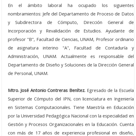
Noviembre: 26
En el ámbito laboral ha ocupado los siguientes
nombramientos: Jefe del Departamento de Proceso de Datos
Octubre: 22
y Subdirectora de Cómputo, Dirección General de
Septiembre: 25
Incorporación y Revalidación de Estudios. Ayudante de
profesor "B", Facultad de Ciencias, UNAM, Profesor ordinario
Agosto: 15
de asignatura interino "A", Facultad de Contaduría y
Junio: 18
Administración, UNAM. Actualmente es responsable del
Departamento de Diseño y Soluciones de la Dirección General
Mayo: 28
de Personal, UNAM.
Seminarios 2023
Mtro. José Antonio Contreras Benítez.
Egresado de la Escuela
Noviembre: 21
Superior de Cómputo del IPN, con licenciatura en Ingeniería
en Sistemas Computacionales. Tiene Maestría en Educación
Octubre: 17
por la Universidad Pedagógica Nacional con la especialidad en
Septiembre: 19
Gestión y Procesos Organizacionales en la Educación. Cuenta
con más de 17 años de experiencia profesional en diseño,