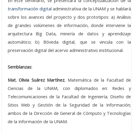
En este seminario, se presentará la conceptualización de la
Septiembre: 30
transformación digital
administrativa de la UNAM y se hablará
sobre los avances del proyecto y dos prototipos: a) Análisis
Agosto: 17
de grandes volúmenes de información, donde interviene la
Junio: 17
arquitectura Big Data, minería de datos y aprendizaje
automático; b) Bóveda digital, que se vincula con la
Mayo: 20
preservación digital del acervo administrativo institucional.
Abril: 29
Semblanzas:
Abril: 07
Mat. Olivia Suárez Martínez.
Matemática de la Facultad de
Marzo: 25
Ciencias de la UNAM, con diplomados en: Redes y
Febrero: 25
Telecomunicaciones de la Facultad de Ingeniería; Diseño de
Sitios Web y Gestión de la Seguridad de la Información;
Enero: 21
ambos de la Dirección de General de Cómputo y Tecnologías
de la Información de la UNAM.
Seminarios 2024