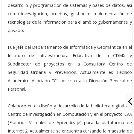
Agosto: 15
desarrollo y programación de sistemas y bases de datos, así
Junio: 20
como investigación, pruebas, gestión e implementación de
tecnologías de la información para el ámbito gubernamental y
Mayo: 16
privado.
Abril: 18
Fue Jefe del Departamento de Informática y Geomántica en el
Marzo: 21
Instituto de Infraestructura Educativa de la CDMX y
Subdirector de proyectos en la Consultora Centro de
Febrero: 14
Seguridad Urbana y Prevención. Actualmente es Técnico
Enero: 24
Académico Asociado "C" adscrito a la Dirección General de
Personal.
Histórico
Seminarios
Colaboró en el diseño y desarrollo de la biblioteca digital del
Centro de Investigación en Computación y en el proyecto EVA
Seminarios 2024
(Espacios Virtuales de Aprendizaje) para la plataforma de
Internet 2. Actualmente se encuentra cursando la maestría de
Seminarios 2023