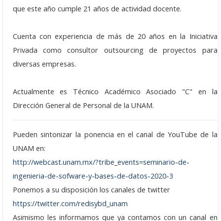
que este año cumple 21 años de actividad docente.
Seminarios 2012
Seminarios 2011
Cuenta con experiencia de más de 20 años en la Iniciativa
Privada como consultor outsourcing de proyectos para
Seminarios 2010
diversas empresas.
Seminarios 2009
Actualmente es Técnico Académico Asociado "C" en la
Seminarios 2008
Dirección General de Personal de la UNAM.
Seminarios 2007
Pueden sintonizar la ponencia en el canal de YouTube de la
Seminarios 2006
UNAM en:
http://webcast.unam.mx/?tribe_events=seminario-de-
Talleres
ingenieria-de-sofware-y-bases-de-datos-2020-3
2022
Ponemos a su disposición los canales de twitter
https://twitter.com/redisybd_unam
2021
Asimismo les informamos que ya contamos con un canal en