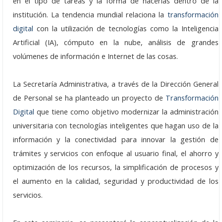
en el tipo de tareas y la forma de hacerlas dentro de la
Grupo Promotor
institución. La tendencia mundial relaciona la
transformación
digital
con la utilización de tecnologías como la Inteligencia
Participantes
Artificial (IA), cómputo en la nube, análisis de grandes
Eventos
volúmenes de información e Internet de las cosas.
Seminarios 2026
La Secretaría Administrativa, a través de la Dirección General
de Personal se ha planteado un proyecto de
Transformación
Junio: 23
Digital
que tiene como objetivo modernizar la administración
Abril: 21
universitaria con tecnologías inteligentes que hagan uso de la
información y la conectividad para innovar la gestión de
Febrero: 17
trámites y servicios con enfoque al usuario final, el ahorro y
Seminarios 2025
optimización de los recursos, la simplificación de procesos y
el aumento en la calidad, seguridad y productividad de los
Noviembre: 25
servicios.
Octubre: 21