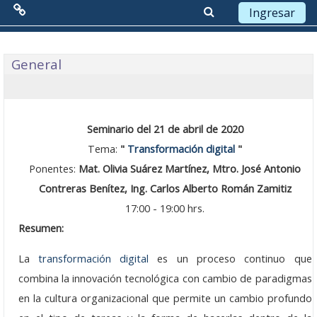
Ingresar
Menú Principal
Saltar a contenido principal
Diagrama semanal
General
Red de Colaboración
Antecedentes
Seminario del 21 de abril de 2020
Objetivos
Tema:
"
Transformación digital
"
Ponentes:
Mat. Olivia Suárez Martínez, Mtro. José Antonio
Misión
Contreras Benítez, Ing. Carlos Alberto Román Zamitiz
17:00 - 19:00 hrs.
Visión
Resumen:
Líneas Estratégicas
La
transformación digital
es un proceso continuo que
Acciones
combina la innovación tecnológica con cambio de paradigmas
en la cultura organizacional que permite un cambio profundo
Organización