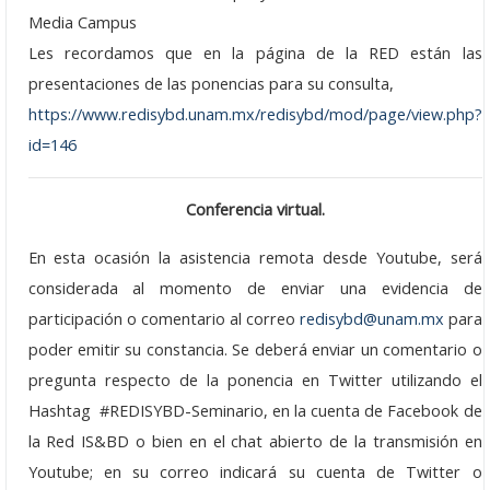
2019
Media Campus
Les recordamos que en la página de la RED están las
2018
presentaciones de las ponencias para su consulta,
https://www.redisybd.unam.mx/redisybd/mod/page/view.php?
2017
id=146
2016
Conferencia virtual
.
Encuentros
En esta ocasión la asistencia remota desde Youtube, será
Encuentro 2015
considerada al momento de enviar una evidencia de
Encuentro 2007
participación o comentario al correo
redisybd@unam.mx
para
poder emitir su constancia. Se deberá enviar un comentario o
Ponencias
pregunta respecto de la ponencia en Twitter utilizando el
Videos
Hashtag #REDISYBD-Seminario, en la cuenta de Facebook de
la Red IS&BD o bien en el chat abierto de la transmisión en
Sitios de Interes
Youtube; en su correo indicará su cuenta de Twitter o