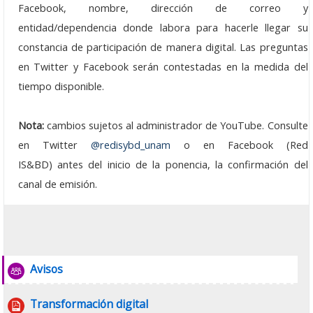
Facebook, nombre, dirección de correo y
Enterate en linea
entidad/dependencia donde labora para hacerle llegar su
Dirección de Sistemas
constancia de participación de manera digital. Las preguntas
en Twitter y Facebook serán contestadas en la medida del
Sociedad de la Información y el C.
tiempo disponible.
Fundación para el software Libre
Nota:
cambios sujetos al administrador de YouTube. Consulte
Uso de Software Libre
en Twitter
@redisybd_unam
o en Facebook (Red
Catálogo del Software Libre
IS&BD) antes del inicio de la ponencia, la confirmación del
canal de emisión.
Ultrasist
DBNet
Cibersociedad
Foro
Avisos
Guía de Software
Archivo
Transformación digital