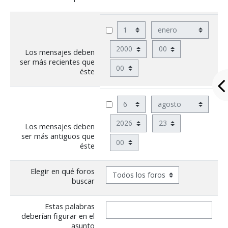
Grupo Promotor
Día
Mes
Participantes
Año
Hora
Los mensajes deben
Eventos
ser más recientes que
Minuto
éste
Seminarios 2026
Día
Mes
Junio: 23
Año
Hora
Abril: 21
Los mensajes deben
ser más antiguos que
Minuto
éste
Febrero: 17
Seminarios 2025
Elegir en qué foros
buscar
Noviembre: 25
Estas palabras
Octubre: 21
deberían figurar en el
asunto