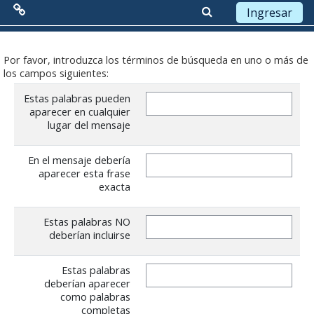
Ingresar
Menú Principal
Saltar a contenido principal
Por favor, introduzca los términos de búsqueda en uno o más de
los campos siguientes:
Red de Colaboración
Estas palabras pueden
aparecer en cualquier
Antecedentes
lugar del mensaje
Objetivos
En el mensaje debería
aparecer esta frase
Misión
exacta
Visión
Estas palabras NO
deberían incluirse
Líneas Estratégicas
Acciones
Estas palabras
deberían aparecer
como palabras
Organización
completas