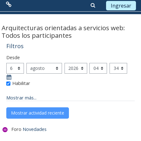
Ingresar
Menú Principal
Saltar a contenido principal
Arquitecturas orientadas a servicios web:
Todos los participantes
Red de Colaboración
Filtros
Antecedentes
Desde
Desde
Objetivos
Día
Mes
Año
Hora
Minuto
Misión
Habilitar
Visión
Mostrar más...
Líneas Estratégicas
Acciones
Foro
Novedades
Organización