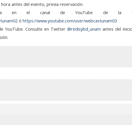
hora antes del evento, previa reservación.
nencia en el canal de YouTube de la 
stunam02
ó
https://www.youtube.com/user/webcastunam03
 de YouTube. Consulte en Twitter
@redisybd_unam
antes del inici
sión.