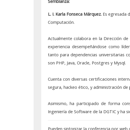
Semblanza:
Septiembre: 30
L. I. Karla Fonseca Márquez.
Es egresada de
Agosto: 17
Computación.
Junio: 17
Actualmente colabora en la Dirección d
Mayo: 20
experiencia desempeñándose como líder 
tanto para dependencias universitarias c
Abril: 29
son PHP, Java, Oracle, Postgres y Mysql.
Abril: 07
Cuenta con diversas certificaciones int
Marzo: 25
segura, hackeo ético, y administración de
Febrero: 25
Asimismo, ha participado de forma con
Enero: 21
Ingeniería de Software de la DGTIC y ha s
Seminarios 2024
Pueden sintonizar la conferencia por web