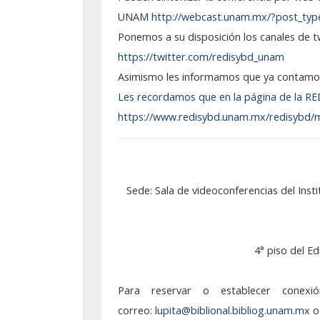
Noviembre: 26
UNAM
http://webcast.unam.mx/?post_typ
Octubre: 22
Ponemos a su disposición los canales de t
https://twitter.com/redisybd_unam
Septiembre: 25
Asimismo les informamos que ya contamo
Les recordamos que en la página de la RED
Agosto: 15
https://www.redisybd.unam.mx/redisybd/
Junio: 18
Mayo: 28
Sede: Sala de videoconferencias del Instit
Seminarios 2023
Noviembre: 21
4° piso del Ed
Octubre: 17
Septiembre: 19
Para reservar o establecer conex
correo:
lupita@biblional.bibliog.unam.mx
o 