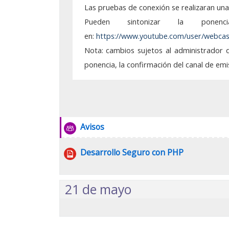
Agosto: 15
Las pruebas de conexión se realizaran una 
Pueden sintonizar la po
Junio: 20
en:
https://www.youtube.com/user/webca
Mayo: 16
Nota: cambios sujetos al administrador
ponencia, la confirmación del canal de emi
Abril: 18
Marzo: 21
Febrero: 14
Foro
Avisos
Enero: 24
Archivo
Desarrollo Seguro con PHP
Histórico
Seminarios
21 de mayo
Seminarios 2024
Seminarios 2023