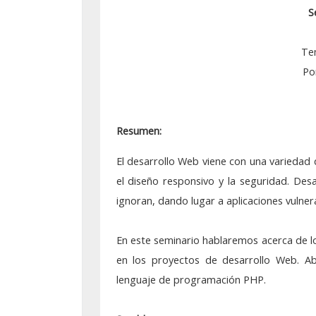
S
Grupo Promotor
Participantes
Te
Po
Eventos
Seminarios 2026
Resumen:
Junio: 23
El desarrollo Web viene con una variedad 
Abril: 21
el diseño responsivo y la seguridad. De
ignoran, dando lugar a aplicaciones vulner
Febrero: 17
Seminarios 2025
En este seminario hablaremos acerca de 
en los proyectos de desarrollo Web. A
Noviembre: 25
lenguaje de programación PHP.
Octubre: 21